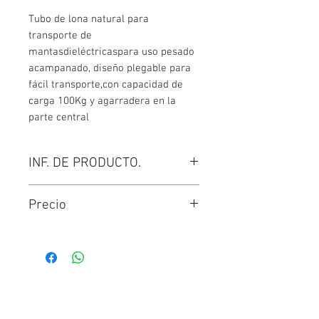
Tubo de lona natural para
transporte de
mantasdieléctricaspara uso pesado
acampanado, diseño plegable para
fácil transporte,con capacidad de
carga 100Kg y agarradera en la
parte central
INF. DE PRODUCTO.
●Medidapara dos longitudes de
Precio
mantas.
●Puede incluir logo de CFE.
Para conocer el precio del artículo
seleccione las VARIANTES deseadas.
Este producto ya incluye IVA,
contáctanos por medio del chat para
Contáctanos
conocer otras formas de pago.
Juan Sarabia No. 23 Col. San Juan