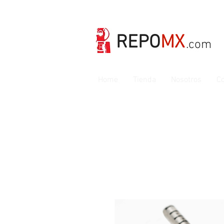
REPO
MX
.com
Home
Tienda
Nosotros
Co