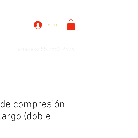
Iniciar sesión
.
Llamanos: 55 2862 2434
 de compresión
 largo (doble