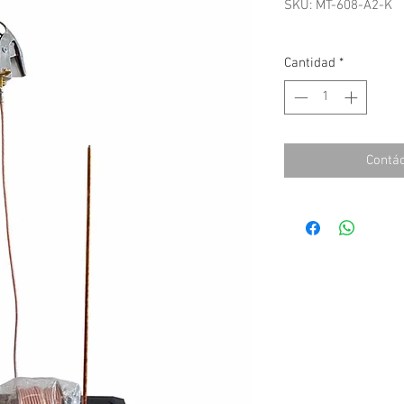
SKU: MT-608-A2-K
Cantidad
*
Contá