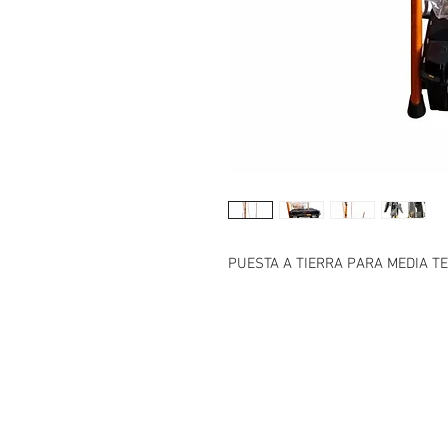
PUESTA A TIERRA PARA MEDIA T
Contáctanos
Juan Sarabia No. 23 Col. San Juan Ixh
Tlalnepantla Edo. de Méx. CP 54180
Tel: 55-2862-2434 (UNICO NUMERO)