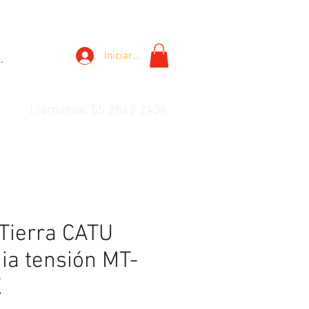
Iniciar sesión
.
Llamanos: 55 2862 2434
 Tierra CATU
ia tensión MT-
K