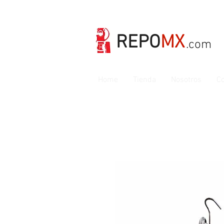
REPO
MX
.com
Home
Tienda
Nosotros
Co