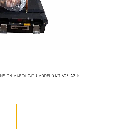
ENSION MARCA CATU MODELO MT-608-A2-K
Mes
Garantia
Visi
Tienes una garantía de 60 días en productos
uatepec
tus
reparados y 6 meses en equipos nuevos, siempre
herr
con el respaldo de nuestros expertos, así como de