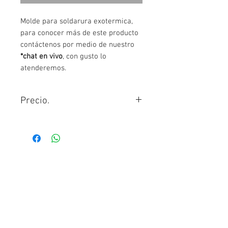
Molde para soldarura exotermica,
para conocer más de este producto
contáctenos por medio de nuestro
*chat en vivo
, con gusto lo
atenderemos.
Precio.
Para conocer el precio contáctanos
por medio de nuestro chat en VIVO.
También ponemos a tu disposición
nuestro número de contacto y
Contáctanos
correo que encontraras al pie de la
Juan Sarabia No. 23 Col. San Juan
página.
Ixhuatepec
Tlalnepantla Edo. de Méx. CP 54180
Tel:
55-2862-2434
(UNICO NUMERO)
benjamin@repomx.com