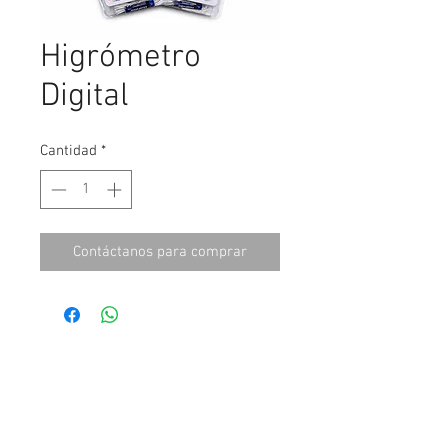
Higrómetro
Digital
Cantidad
*
Contáctanos para comprar
Contáctanos
Juan Sarabia No. 23 Col. San Juan
Ixhuatepec
Tlalnepantla Edo. de Méx. CP 54180