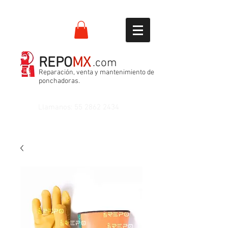
REPO
MX
.com
Reparación, venta y mantenimiento de
ponchadoras.
Llamanos:
55 2862 2434