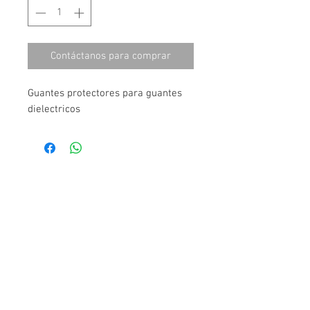
Contáctanos para comprar
Guantes protectores para guantes
dielectricos
Contáctanos
Juan Sarabia No. 23 Col. San Juan
Ixhuatepec
Tlalnepantla Edo. de Méx. CP 54180
Tel:
55-2862-2434
(UNICO NUMERO)
benjamin@repomx.com
Garantia