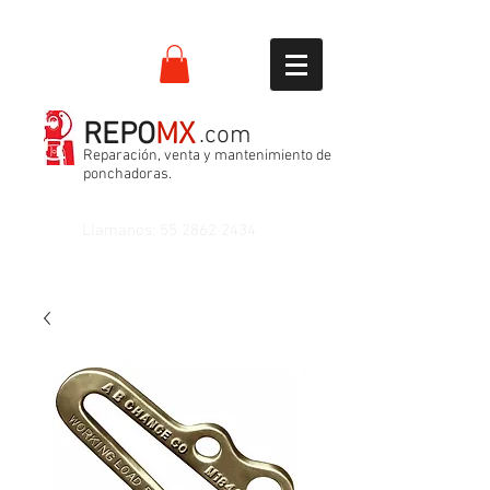
REPO
MX
.com
Reparación, venta y mantenimiento de
ponchadoras.
Llamanos:
55 2862 2434