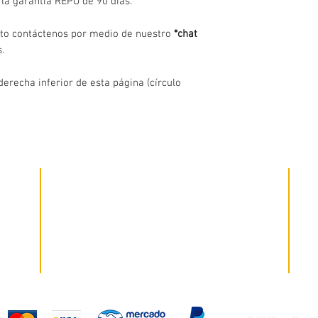
la garantia REPO de 90 días.
to contáctenos por medio de nuestro
*chat
.
derecha inferior de esta página (círculo
Mes
Garantia
Visi
Tienes una garantía de 60 días en productos
uatepec
tus
reparados y 6 meses en equipos nuevos, siempre
herr
con el respaldo de nuestros expertos, así como de
mese
altos estándares aplicados al procedimiento de
reparación.