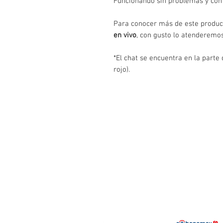
Funcionando sin problemas y con 
Para conocer más de este produc
en vivo
, con gusto lo atenderemos
*El chat se encuentra en la parte 
rojo).
Contáctanos
Juan Sarabia No. 23 Col. San Juan Ixh
Tlalnepantla Edo. de Méx. CP 54180
Tel: 55-2862-2434 (UNICO NUMERO)
benjamin@repomx.com