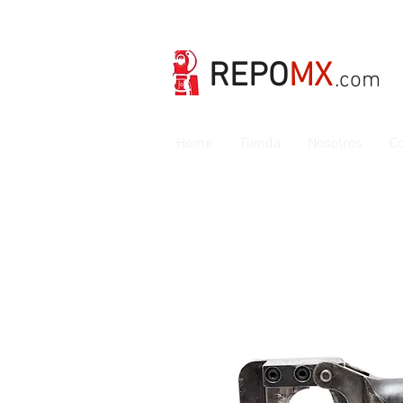
REPO
MX
.com
Home
Tienda
Nosotros
Co