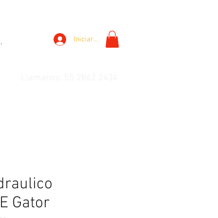
Iniciar sesión
.
Llamanos: 55 2862 2434
draulico
E Gator