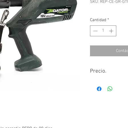
SKU: REP-CE-GR-GT
Cantidad
*
Contá
Precio.
Para conocer el pre
nuestro chat en VIVO
También ponemos a 
contacto y correo qu