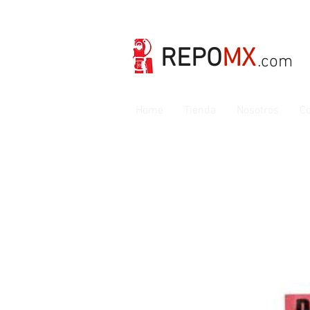
REPO
MX
.com
Home
Tienda
Nosotros
Co