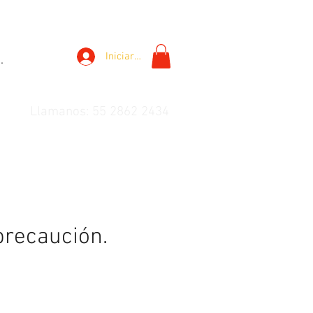
Iniciar sesión
.
Llamanos: 55 2862 2434
precaución.